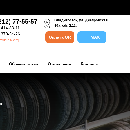
212) 77-55-57
Владивосток, ул. Днепровская
40а, оф. 2.11.
 414-83-11
) 370-54-26
Оплата QR
MAX
zshina.org
Ободные ленты
О компании
Контакты
:
ии!