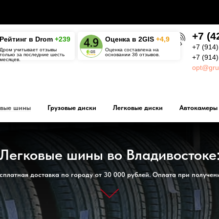
+7 (4
Рейтинг в Drom
+239
О
ценка в 2GIS
+4,9
+7 (914)
Дром учитывает отзывы
Оценка составлена на
только за последние шесть
основании 36 отзывов.
+7 (914
месяцев.
opt@gru
овые шины
Грузовые диски
Легковые диски
Автокамеры
Легковые шины во Владивостоке
сплатная доставка по городу от 30 000 рублей. Оплата при получен