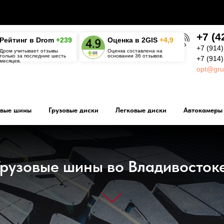
+7 (4
Рейтинг в Drom
+239
О
ценка в 2GIS
+4,9
+7 (914)
Дром учитывает отзывы
Оценка составлена на
только за последние шесть
основании 36 отзывов.
+7 (914
месяцев.
opt@gru
овые шины
Грузовые диски
Легковые диски
Автокамеры
Грузовые шины во Владивостоке