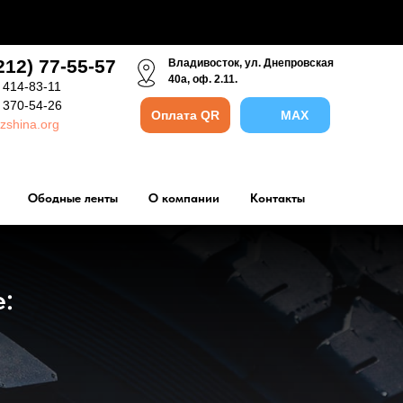
212) 77-55-57
Владивосток, ул. Днепровская
40а, оф. 2.11.
 414-83-11
) 370-54-26
Оплата QR
MAX
zshina.org
Ободные ленты
О компании
Контакты
: